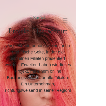
< Zurück
Projekt: Haarschnitt
Unser Kunde benötigte eine junge
und frische Seite, in der die
einzelnen Filialen präsentiert
werden. Erweitert haben wir dieses
Projekt, mit einem online
Buchungssystem für alle Filialen.
Ein Unternehmen,
richtungsweisend in seiner Region!